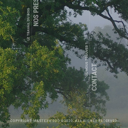
NOS PRESTATIONS
+33 (0)6 85 40 72 85
LE TRAVAIL DU BOIS
masterwood@orange.fr
OÙ NOUS TROUVER ?
CONTACT
RÉALISATIONS
RÉALISATIONS
COPYRIGHT MASTERWOOD ©2020. ALL RIGHTS RESERVED.